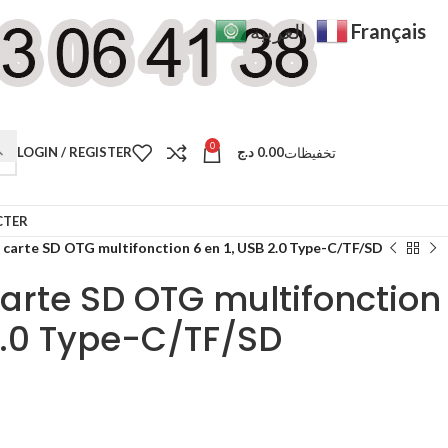
Français
العربية
0
تخفيظات
LOGIN / REGISTER
د.ج
0.00
CTER
 carte SD OTG multifonction 6 en 1, USB 2.0 Type-C/TF/SD
carte SD OTG multifonction
 2.0 Type-C/TF/SD