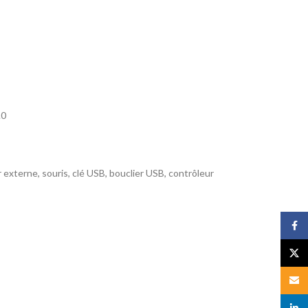
.0
externe, souris, clé USB, bouclier USB, contrôleur
Face
X
Email
linked