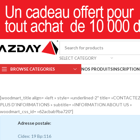
SELECT CATEGORY
BROWSE CATEGORIES
NOS PRODUITS
INSCRIPTION 
[woodmart_title align= »left » style= »underlined-2″ title= »CONTA
PLUS D’INFORMATIONS » subtitle= »INFORMATION ABOUT US »
woodmart_css_id= »62acbab9ba720″]
Adresse postale:
Cidex: 19 Bp:116