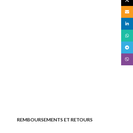
Email
linked
What
Teleg
Viber
REMBOURSEMENTS ET RETOURS