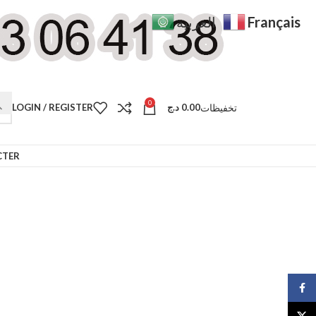
Français
العربية
0
تخفيظات
LOGIN / REGISTER
د.ج
0.00
CTER
Face
X