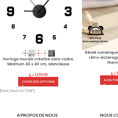
Réveil numérique
rétro-éclairage
Horloge murale créative sans cadre,
ther
Minimum 40 x 40 cm, silencieuse
د.ج
د.ج
1290.00
AJOUTER
CHOIX DES OPTIONS
[html_block id="258"]
A PROPOS DE NOUS
NOUS C