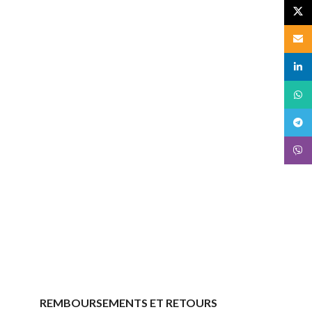
X
Email
linked
What
Teleg
Viber
REMBOURSEMENTS ET RETOURS