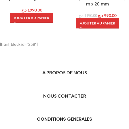
m x 20 mm
د.ج
1990.00
د.ج
990.00
د.ج
1190.00
AJOUTER AU PANIER
AJOUTER AU PANIER
[html_block id="258"]
A PROPOS DE NOUS
NOUS CONTACTER
CONDITIONS GENERALES