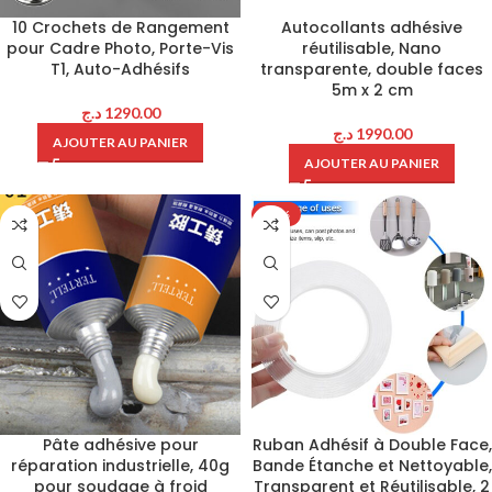
10 Crochets de Rangement
Autocollants adhésive
pour Cadre Photo, Porte-Vis
réutilisable, Nano
T1, Auto-Adhésifs
transparente, double faces
5m x 2 cm
د.ج
1290.00
د.ج
1990.00
AJOUTER AU PANIER
AJOUTER AU PANIER
-17%
Pâte adhésive pour
Ruban Adhésif à Double Face,
réparation industrielle, 40g
Bande Étanche et Nettoyable,
pour soudage à froid
Transparent et Réutilisable, 2