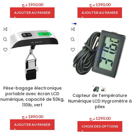
د.ج
1950.00
د.ج
1390.00
AJOUTER AU PANIER
AJOUTER AU PANIER
Pèse-bagage électronique
portable avec écran LCD
Capteur de Température
numérique, capacité de 50kg,
Numérique LCD Hygromètre à
110lb, vert
piles
د.ج
1890.00
د.ج
1290.00
AJOUTER AU PANIER
CHOIX DES OPTIONS