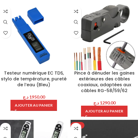
Testeur numérique EC TDS,
Pince à dénuder les gaines
stylo de température, pureté
extérieures des câbles
de l’eau (Bleu)
coaxiaux, adaptées aux
câbles RG-58/59/62
د.ج
1950.00
د.ج
1290.00
AJOUTER AU PANIER
AJOUTER AU PANIER
-51%