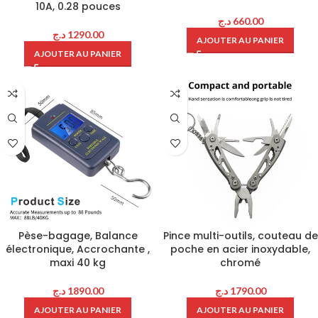
10A, 0.28 pouces
د.ج
660.00
د.ج
1290.00
AJOUTER AU PANIER
AJOUTER AU PANIER
Pèse-bagage, Balance
Pince multi-outils, couteau de
électronique, Accrochante ,
poche en acier inoxydable,
maxi 40 kg
chromé
د.ج
1890.00
د.ج
1790.00
AJOUTER AU PANIER
AJOUTER AU PANIER