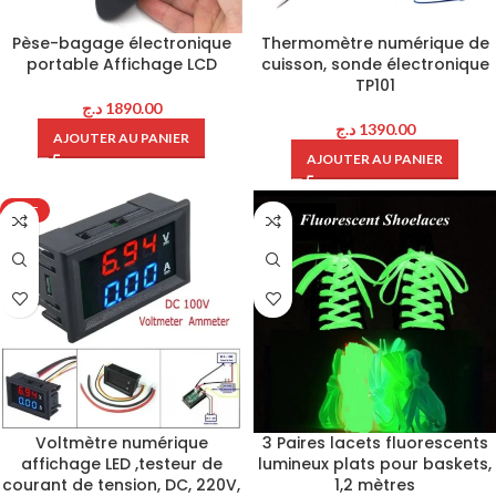
Pèse-bagage électronique
Thermomètre numérique de
portable Affichage LCD
cuisson, sonde électronique
TP101
د.ج
1890.00
د.ج
1390.00
AJOUTER AU PANIER
AJOUTER AU PANIER
HOT
Voltmètre numérique
3 Paires lacets fluorescents
affichage LED ,testeur de
lumineux plats pour baskets,
courant de tension, DC, 220V,
1,2 mètres