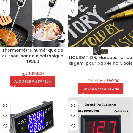
Thermomètre numérique de
cuisson, sonde électronique
LIQUIDATION, Marqueur or ou
TP300
argent, pour papier noir, bois
.
د.ج
1390.00
د.ج
390.00
د.ج
790.00
AJOUTER AU PANIER
CHOIX DES OPTIONS