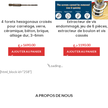
4 forets hexagonaux croisés
Extracteur de vis
pour carrelage, verre,
endommagé, jeu de 6 pièces,
céramique, béton, brique,
extracteur de boulon et vis
alliage dur, 3-6mm
cassés
د.ج
1690.00
د.ج
1190.00
AJOUTER AU PANIER
AJOUTER AU PANIER
Loading...
[html_block id="258"]
A PROPOS DE NOUS