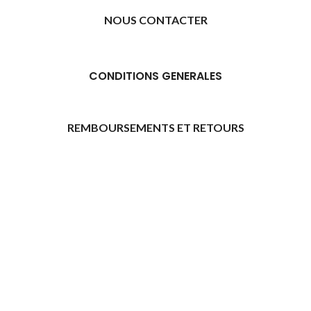
NOUS CONTACTER
CONDITIONS GENERALES
REMBOURSEMENTS ET RETOURS
[promo_banner image="11315" rounding_size=""
woodmart_css_id="6469739d9e79c" img_size="full"
custom_height="yes" woodmart_empty_space=""
hide_countdown_on_finish="no" hide_btn_tablet="no"
hide_btn_mobile="no" increase_spaces="no"
responsive_spacing="eyJwYXJhbV90eXBlIjoid29vZG1hcnRfcmVzcG9
wd_hide_on_desktop="no" wd_hide_on_tablet="no"
wd_hide_on_mobile="no"
link="url:https%3A%2F%2Fazday.shop%2Finscription-