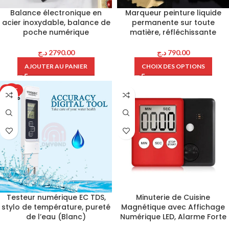
Balance électronique en
Marqueur peinture liquide
acier inoxydable, balance de
permanente sur toute
poche numérique
matière, réfléchissante
د.ج
2790.00
د.ج
790.00
AJOUTER AU PANIER
CHOIX DES OPTIONS
HOT
Testeur numérique EC TDS,
Minuterie de Cuisine
stylo de température, pureté
Magnétique avec Affichage
de l’eau (Blanc)
Numérique LED, Alarme Forte