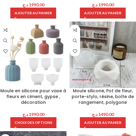
د.ج
1990.00
د.ج
1990.00
AJOUTER AU PANIER
AJOUTER AU PANIER
Moule en silicone pour vase à
Moule silicone, Pot de fleur,
fleurs en ciment, gypse ,
porte-stylo, résine, boîte de
décoration
rangement, polygone
د.ج
1990.00
د.ج
1490.00
CHOIX DES OPTIONS
AJOUTER AU PANIER