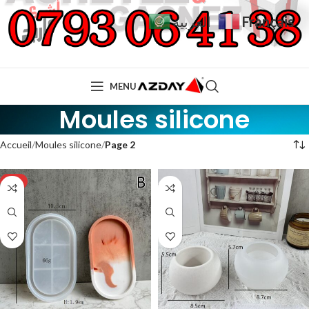
Français
العربية
MENU
Moules silicone
Accueil
Moules silicone
Page 2
-9%