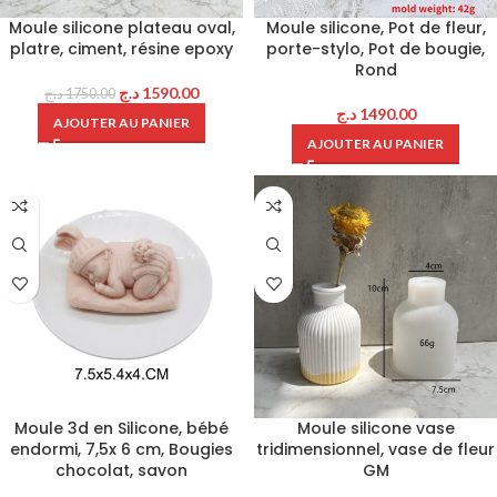
Moule silicone plateau oval,
Moule silicone, Pot de fleur,
platre, ciment, résine epoxy
porte-stylo, Pot de bougie,
Rond
د.ج
1590.00
د.ج
1750.00
د.ج
1490.00
AJOUTER AU PANIER
AJOUTER AU PANIER
Moule 3d en Silicone, bébé
Moule silicone vase
endormi, 7,5x 6 cm, Bougies
tridimensionnel, vase de fleur
chocolat, savon
GM