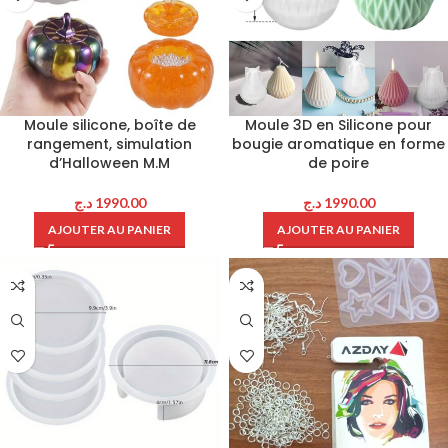
Moule silicone, boîte de
Moule 3D en Silicone pour
rangement, simulation
bougie aromatique en forme
d’Halloween M.M
de poire
د.ج
1990.00
د.ج
1990.00
AJOUTER AU PANIER
AJOUTER AU PANIER