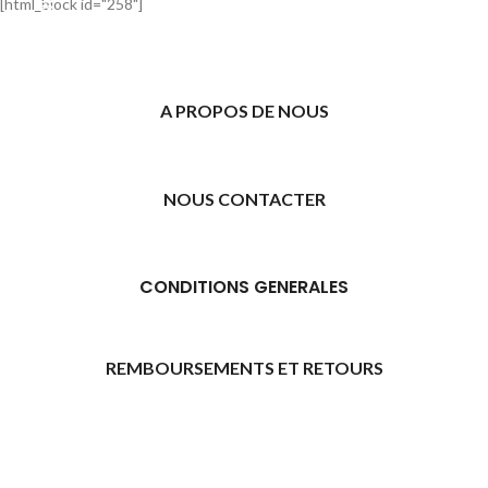
[html_block id="258"]
A PROPOS DE NOUS
NOUS CONTACTER
CONDITIONS GENERALES
REMBOURSEMENTS ET RETOURS
[promo_banner image="11315" rounding_size=""
woodmart_css_id="6469739d9e79c" img_size="full"