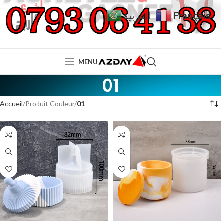
Français
العربية
MENU
01
Accueil
Produit Couleur
01