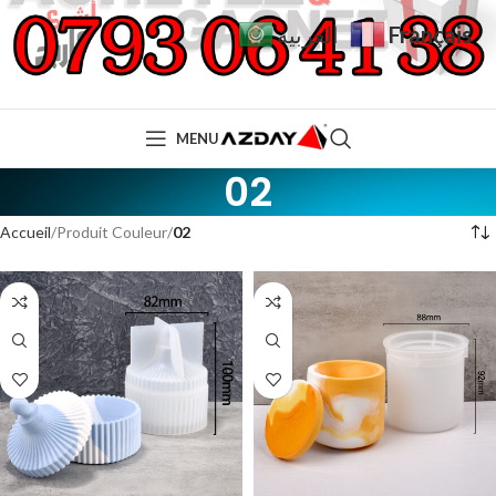
Français
العربية
MENU
02
Accueil
Produit Couleur
02