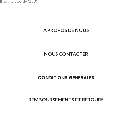
[html_block id="258"]
A PROPOS DE NOUS
NOUS CONTACTER
CONDITIONS GENERALES
REMBOURSEMENTS ET RETOURS
[promo_banner image="11315" rounding_size=""
woodmart_css_id="6469739d9e79c" img_size="full"