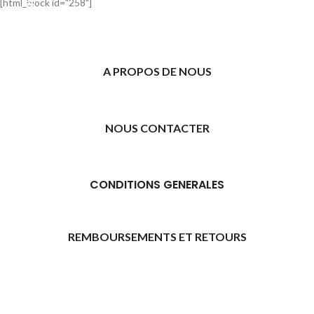
[html_block id="258"]
A PROPOS DE NOUS
NOUS CONTACTER
CONDITIONS GENERALES
REMBOURSEMENTS ET RETOURS
[promo_banner image="11315" rounding_size=""
woodmart_css_id="6469739d9e79c" img_size="full"