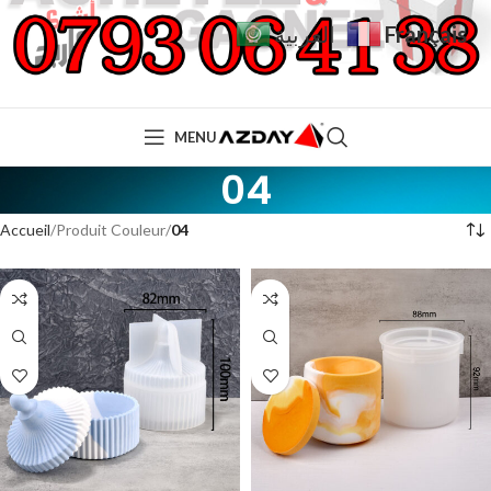
Français
العربية
MENU
04
Accueil
Produit Couleur
04