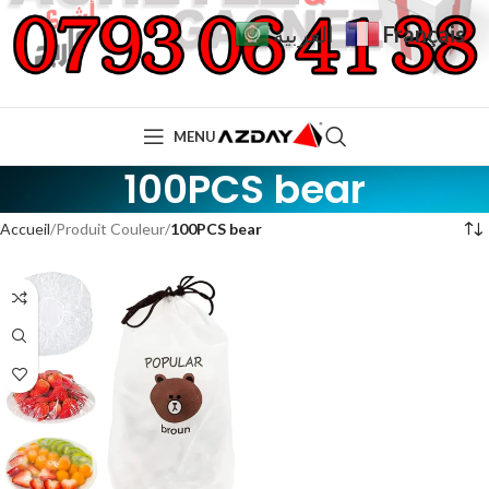
Français
العربية
MENU
100PCS bear
Accueil
Produit Couleur
100PCS bear