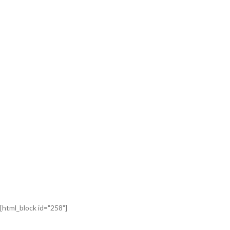
[html_block id="258"]