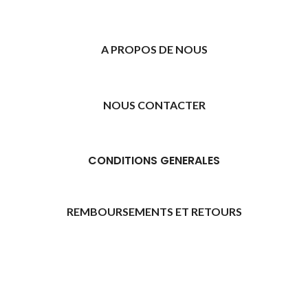
A PROPOS DE NOUS
NOUS CONTACTER
CONDITIONS GENERALES
REMBOURSEMENTS ET RETOURS
[promo_banner image="11315" rounding_size=""
woodmart_css_id="6469739d9e79c" img_size="full"
custom_height="yes" woodmart_empty_space=""