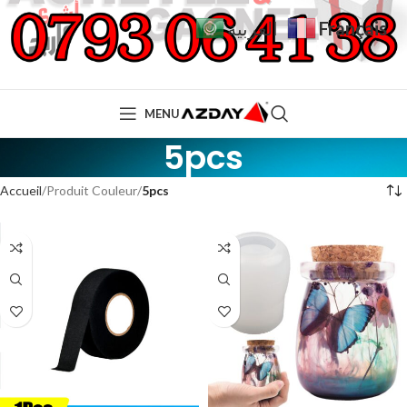
Français
العربية
MENU
5pcs
Accueil
Produit Couleur
5pcs