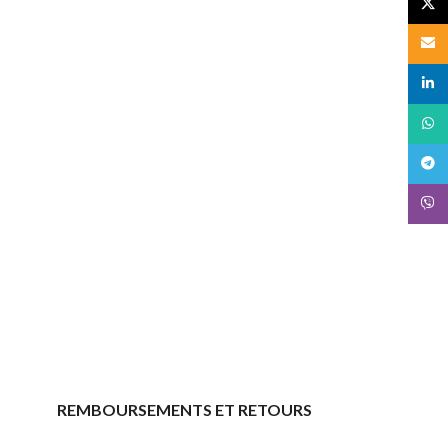
X
Email
linked
What
Teleg
Viber
REMBOURSEMENTS ET RETOURS