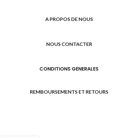
A PROPOS DE NOUS
NOUS CONTACTER
CONDITIONS GENERALES
REMBOURSEMENTS ET RETOURS
[promo_banner image="11315" rounding_size=""
woodmart_css_id="6469739d9e79c" img_size="full"
custom_height="yes" woodmart_empty_space=""
hide_countdown_on_finish="no" hide_btn_tablet="no"