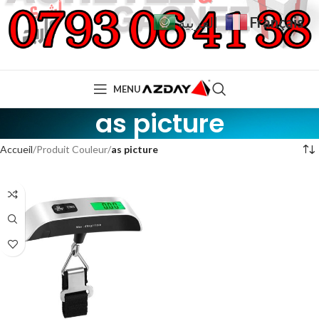
Français
العربية
MENU
as picture
Accueil
Produit Couleur
as picture