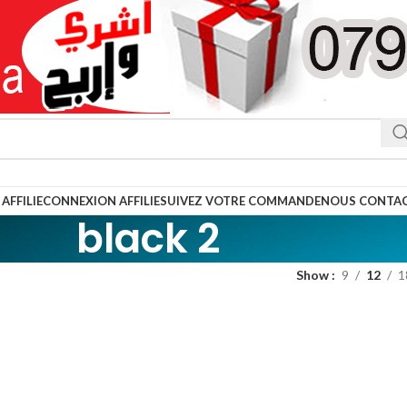
AFFILIE
CONNEXION AFFILIE
SUIVEZ VOTRE COMMANDE
NOUS CONTA
black 2
Show
9
12
1