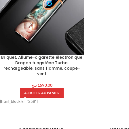
Briquet, Allume-cigarette électronique
Dragon tungstène Turbo,
rechargeable, sans flamme, coupe-
vent
د.ج
1590.00
AJOUTER AU PANIER
[html_block id="258"]