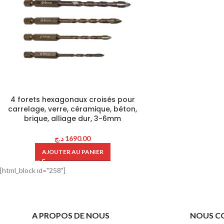
4 forets hexagonaux croisés pour
carrelage, verre, céramique, béton,
brique, alliage dur, 3-6mm
د.ج
1690.00
AJOUTER AU PANIER
[html_block id="258"]
A PROPOS DE NOUS
NOUS C