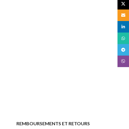
X
Email
linked
What
Teleg
Viber
REMBOURSEMENTS ET RETOURS