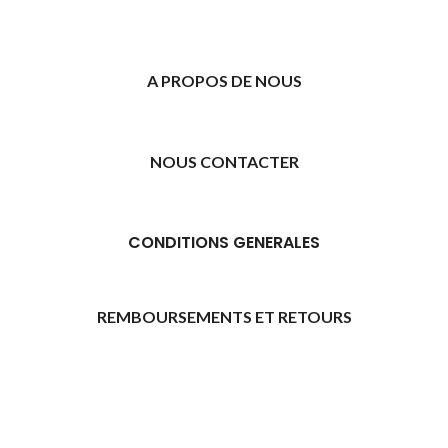
A PROPOS DE NOUS
NOUS CONTACTER
CONDITIONS GENERALES
REMBOURSEMENTS ET RETOURS
[promo_banner image="11315" rounding_size=""
woodmart_css_id="6469739d9e79c" img_size="full"
custom_height="yes" woodmart_empty_space=""