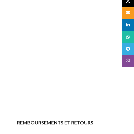
X
Email
linked
What
Teleg
Viber
REMBOURSEMENTS ET RETOURS