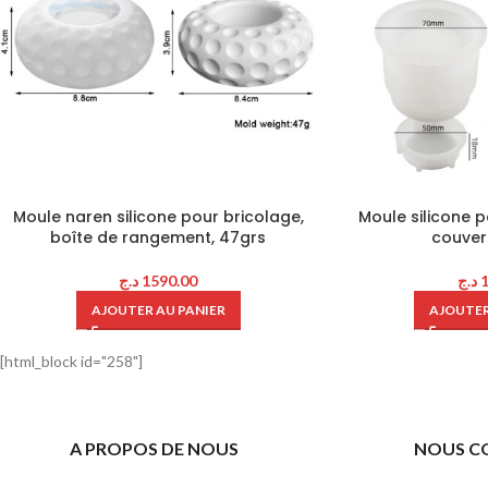
Moule naren silicone pour bricolage,
Moule silicone 
boîte de rangement, 47grs
couver
د.ج
1590.00
د.ج
AJOUTER AU PANIER
AJOUTER
[html_block id="258"]
A PROPOS DE NOUS
NOUS C