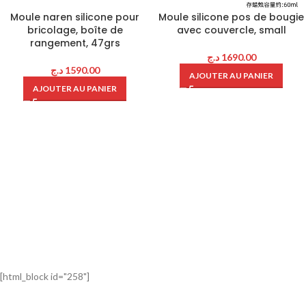
Moule naren silicone pour
Moule silicone pos de bougie
bricolage, boîte de
avec couvercle, small
rangement, 47grs
د.ج
1690.00
د.ج
1590.00
AJOUTER AU PANIER
AJOUTER AU PANIER
[html_block id="258"]