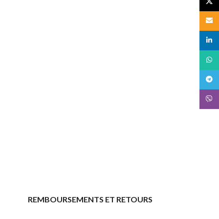
X
Email
linked
What
Teleg
Viber
REMBOURSEMENTS ET RETOURS