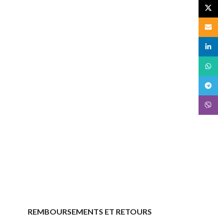
X
Email
linked
What
Teleg
Viber
REMBOURSEMENTS ET RETOURS