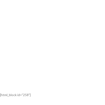
[html_block id="258"]