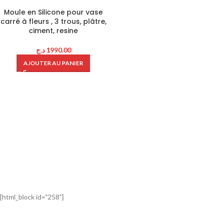
Moule en Silicone pour vase
carré à fleurs , 3 trous, plâtre,
ciment, resine
د.ج
1990.00
AJOUTER AU PANIER
[html_block id="258"]