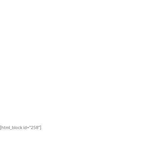
[html_block id="258"]