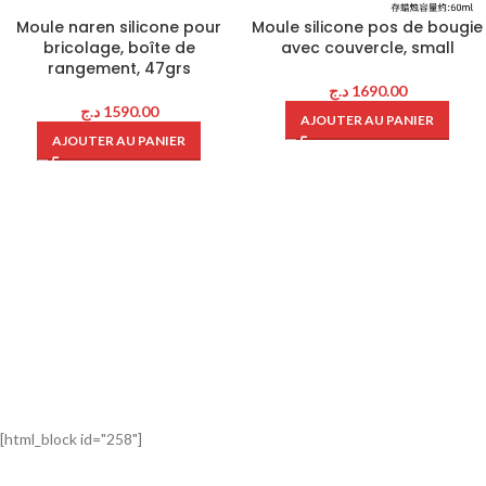
Moule naren silicone pour
Moule silicone pos de bougie
bricolage, boîte de
avec couvercle, small
rangement, 47grs
د.ج
1690.00
د.ج
1590.00
AJOUTER AU PANIER
AJOUTER AU PANIER
[html_block id="258"]