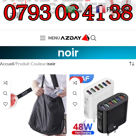
Français
العربية
MENU
noir
Accueil
Produit Couleur
noir
HOT