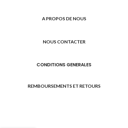
A PROPOS DE NOUS
NOUS CONTACTER
CONDITIONS GENERALES
REMBOURSEMENTS ET RETOURS
[promo_banner image="11315" rounding_size=""
woodmart_css_id="6469739d9e79c" img_size="full"
custom_height="yes" woodmart_empty_space=""