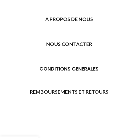
A PROPOS DE NOUS
NOUS CONTACTER
CONDITIONS GENERALES
REMBOURSEMENTS ET RETOURS
[promo_banner image="11315" rounding_size=""
woodmart_css_id="6469739d9e79c" img_size="full"
custom_height="yes" woodmart_empty_space=""
hide_countdown_on_finish="no" hide_btn_tablet="no"