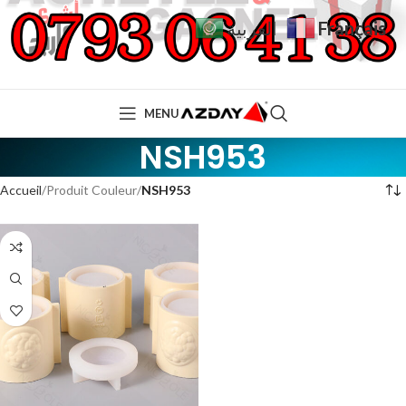
Français
العربية
MENU
NSH953
Accueil
Produit Couleur
NSH953