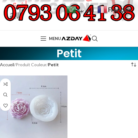
Français
العربية
MENU
Petit
Accueil
Produit Couleur
Petit