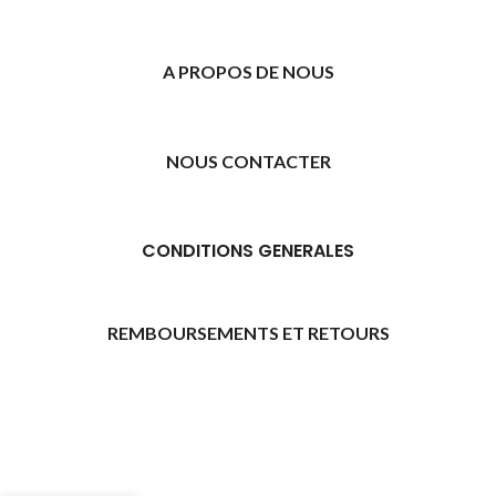
A PROPOS DE NOUS
NOUS CONTACTER
CONDITIONS GENERALES
REMBOURSEMENTS ET RETOURS
[promo_banner image="11315" rounding_size=""
woodmart_css_id="6469739d9e79c" img_size="full"
custom_height="yes" woodmart_empty_space=""