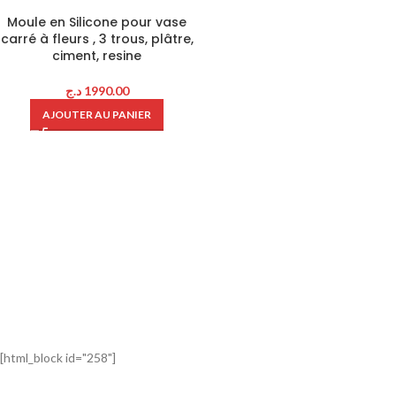
Moule en Silicone pour vase
carré à fleurs , 3 trous, plâtre,
ciment, resine
د.ج
1990.00
AJOUTER AU PANIER
[html_block id="258"]