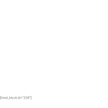
[html_block id="258"]