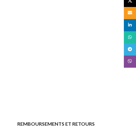
X
Email
linked
What
Teleg
Viber
REMBOURSEMENTS ET RETOURS