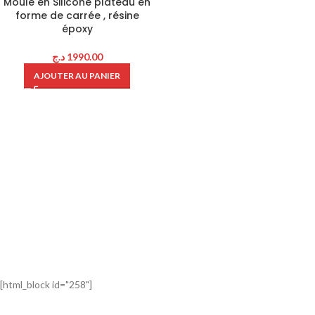
Moule en Silicone plateau en
forme de carrée , résine
époxy
د.ج
1990.00
AJOUTER AU PANIER
[html_block id="258"]