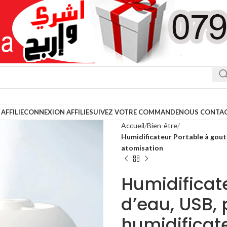
AFFILIE
CONNEXION AFFILIE
SUIVEZ VOTRE COMMANDE
NOUS CONTA
Accueil
Bien-être
Humidificateur Portable à goutt
atomisation
Humidificat
d’eau, USB, 
humidificat