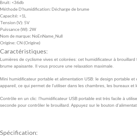
Bruit:
<36db
Méthode D’humidification:
Décharge de brume
Capacité:
<1L
Tension (V):
5V
Puissance (W):
2W
Nom de marque:
NoEnName_Null
Origine:
CN (Origine)
Caractéristiques:
Lumières de cyclisme vives et colorées: cet humidificateur à brouillard
brume apaisante. Il vous procure une relaxation maximale.
Mini humidificateur portable et alimentation USB: le design portable e
appareil, ce qui permet de l’utiliser dans les chambres, les bureaux et l
Contrôle en un clic: l’humidificateur USB portable est très facile à utili
seconde pour contrôler le brouillard. Appuyez sur le bouton d’alimenta
Spécification: