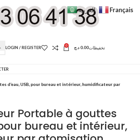
Français
العربية
0
تخفيظات
LOGIN / REGISTER
د.ج
0.00
CTER
es d’eau, USB, pour bureau et intérieur, humidificateur par
eur Portable à gouttes
pour bureau et intérieur,
eur par atomisation