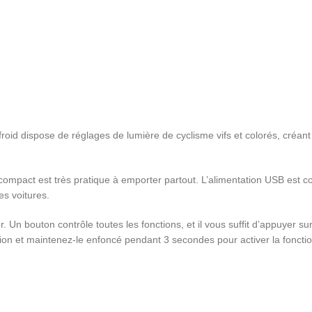
 froid dispose de réglages de lumière de cyclisme vifs et colorés, créa
t compact est très pratique à emporter partout. L’alimentation USB est 
es voitures.
ser. Un bouton contrôle toutes les fonctions, et il vous suffit d’appuyer s
tion et maintenez-le enfoncé pendant 3 secondes pour activer la foncti