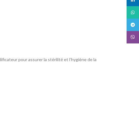
What
Teleg
Viber
dificateur pour assurer la stérilité et l’hygiène de la