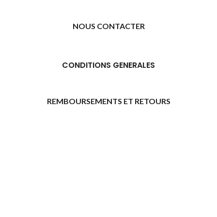
NOUS CONTACTER
CONDITIONS GENERALES
REMBOURSEMENTS ET RETOURS
[promo_banner image="11315" rounding_size=""
woodmart_css_id="6469739d9e79c" img_size="full"
custom_height="yes" woodmart_empty_space=""
hide_countdown_on_finish="no" hide_btn_tablet="no"
hide_btn_mobile="no" increase_spaces="no"
responsive_spacing="eyJwYXJhbV90eXBlIjoid29vZG1hcnRfcmVzcG9
wd_hide_on_desktop="no" wd_hide_on_tablet="no"
wd_hide_on_mobile="no"