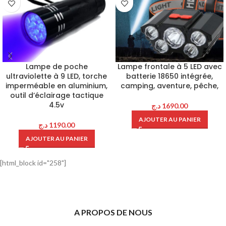
Lampe de poche
Lampe frontale à 5 LED avec
ultraviolette à 9 LED, torche
batterie 18650 intégrée,
imperméable en aluminium,
camping, aventure, pêche,
outil d’éclairage tactique
4.5v
د.ج
1690.00
AJOUTER AU PANIER
د.ج
1190.00
AJOUTER AU PANIER
[html_block id="258"]
A PROPOS DE NOUS