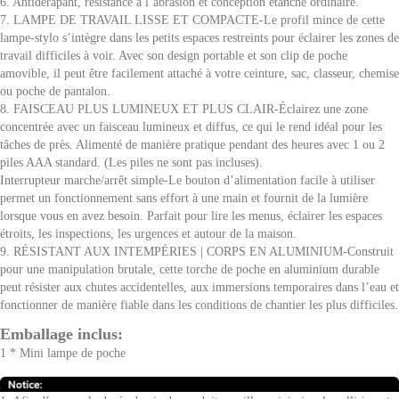
6. Antidérapant, résistance à l’abrasion et conception étanche ordinaire.
7. LAMPE DE TRAVAIL LISSE ET COMPACTE-Le profil mince de cette
lampe-stylo s’intègre dans les petits espaces restreints pour éclairer les zones de
travail difficiles à voir. Avec son design portable et son clip de poche
amovible, il peut être facilement attaché à votre ceinture, sac, classeur, chemise
ou poche de pantalon.
8. FAISCEAU PLUS LUMINEUX ET PLUS CLAIR-Éclairez une zone
concentrée avec un faisceau lumineux et diffus, ce qui le rend idéal pour les
tâches de près. Alimenté de manière pratique pendant des heures avec 1 ou 2
piles AAA standard. (Les piles ne sont pas incluses).
Interrupteur marche/arrêt simple-Le bouton d’alimentation facile à utiliser
permet un fonctionnement sans effort à une main et fournit de la lumière
lorsque vous en avez besoin. Parfait pour lire les menus, éclairer les espaces
étroits, les inspections, les urgences et autour de la maison.
9. RÉSISTANT AUX INTEMPÉRIES | CORPS EN ALUMINIUM-Construit
pour une manipulation brutale, cette torche de poche en aluminium durable
peut résister aux chutes accidentelles, aux immersions temporaires dans l’eau et
fonctionner de manière fiable dans les conditions de chantier les plus difficiles.
Emballage inclus:
1 * Mini lampe de poche