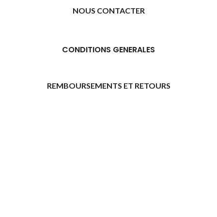
NOUS CONTACTER
CONDITIONS GENERALES
REMBOURSEMENTS ET RETOURS
[promo_banner image="11315" rounding_size=""
woodmart_css_id="6469739d9e79c" img_size="full"
custom_height="yes" woodmart_empty_space=""
hide_countdown_on_finish="no" hide_btn_tablet="no"
hide_btn_mobile="no" increase_spaces="no"
responsive_spacing="eyJwYXJhbV90eXBlIjoid29vZG1hcnRfcmVzcG9
wd_hide_on_desktop="no" wd_hide_on_tablet="no"
wd_hide_on_mobile="no"
link="url:https%3A%2F%2Fazday.shop%2Finscription-