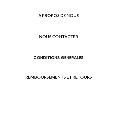
A PROPOS DE NOUS
NOUS CONTACTER
CONDITIONS GENERALES
REMBOURSEMENTS ET RETOURS
[promo_banner image="11315" rounding_size=""
woodmart_css_id="6469739d9e79c" img_size="full"
custom_height="yes" woodmart_empty_space=""
hide_countdown_on_finish="no" hide_btn_tablet="no"