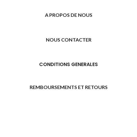
A PROPOS DE NOUS
NOUS CONTACTER
CONDITIONS GENERALES
REMBOURSEMENTS ET RETOURS
[promo_banner image="11315" rounding_size=""
woodmart_css_id="6469739d9e79c" img_size="full"
custom_height="yes" woodmart_empty_space=""
hide_countdown_on_finish="no" hide_btn_tablet="no"