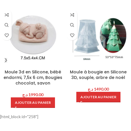
Moule 3d en Silicone, bébé
Moule à bougie en Silicone
endormi, 7,5x 6 cm, Bougies
3D, souple, arbre de noël
chocolat, savon
د.ج
1490.00
د.ج
1990.00
AJOUTER AU PANIER
AJOUTER AU PANIER
[html_block id="258"]