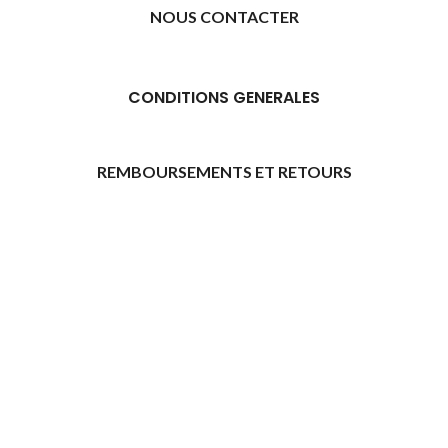
NOUS CONTACTER
CONDITIONS GENERALES
REMBOURSEMENTS ET RETOURS
[promo_banner image="11315" rounding_size=""
woodmart_css_id="6469739d9e79c" img_size="full"
custom_height="yes" woodmart_empty_space=""
hide_countdown_on_finish="no" hide_btn_tablet="no"
hide_btn_mobile="no" increase_spaces="no"
responsive_spacing="eyJwYXJhbV90eXBlIjoid29vZG1hcnRfcmVzcG9
wd_hide_on_desktop="no" wd_hide_on_tablet="no"
wd_hide_on_mobile="no"
link="url:https%3A%2F%2Fazday.shop%2Finscription-