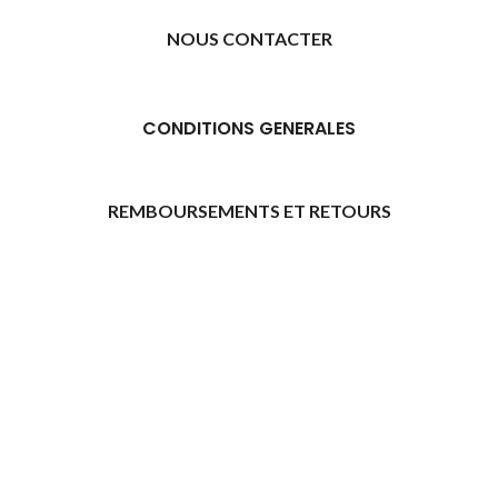
NOUS CONTACTER
CONDITIONS GENERALES
REMBOURSEMENTS ET RETOURS
[promo_banner image="11315" rounding_size=""
woodmart_css_id="6469739d9e79c" img_size="full"
custom_height="yes" woodmart_empty_space=""
hide_countdown_on_finish="no" hide_btn_tablet="no"
hide_btn_mobile="no" increase_spaces="no"
responsive_spacing="eyJwYXJhbV90eXBlIjoid29vZG1hcnRfcmVzcG9
wd_hide_on_desktop="no" wd_hide_on_tablet="no"
wd_hide_on_mobile="no"
link="url:https%3A%2F%2Fazday.shop%2Finscription-