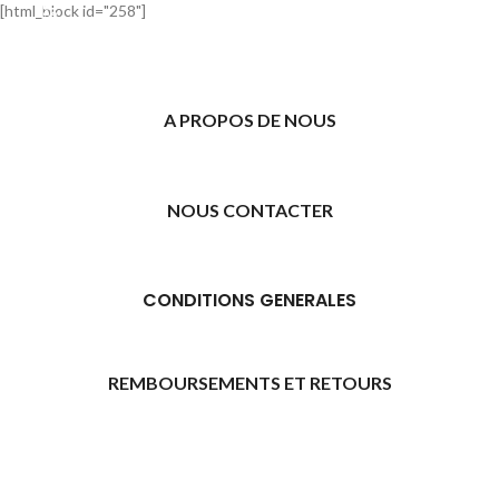
[html_block id="258"]
A PROPOS DE NOUS
NOUS CONTACTER
CONDITIONS GENERALES
REMBOURSEMENTS ET RETOURS
[promo_banner image="11315" rounding_size=""
woodmart_css_id="6469739d9e79c" img_size="full"