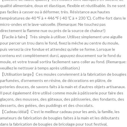
qualité alimentaire, doux et élastique, flexible et réutilisable. Ils ne sont
pas faciles à casser ou à déformer, très. Résistance aux hautes
températures de-40 °F à + 446 °F (-40 ℃ à + 230 ℃). Coffre-fort dans le
micro-ondes et le lave-vaisselle. (Remarque: Ne touchez pas
directement la flamme nue ou près de la source de chaleur!)
【Facile à faire】Très simple à utiliser. Utilisez simplement une aiguille
pour percer un trou dans le fond, fixez la mèche au centre du moule,
puis versez la cire fondue et attendez qu’elle se forme. Lorsque le
contenu est complètement durci, appuyez doucement sur le fond du
moule, et votre travail sortira facilement sans coller au fond. (Remarque:
veuillez le nettoyer à temps après utilisation.)
【Utilisation large】Ces moules conviennent à la fabrication de bougies
parfumées, d’ornements en résine, de décorations en plâtre, de
poteries douces, de savons faits à la main et d’autres objets artisanaux.
Il peut également être utilisé comme moule à pâtisserie pour faire des
glaçons, des mousses, des gâteaux, des pâtisseries, des fondants, des
desserts, des gelées, des puddings et des chocolats.
【Cadeau idéal】C’est le meilleur cadeau pour les amis, la famille, les
amateurs de fabrication de bougies faites à la main et les débutants
dans la fabrication de bougies de bricolage pour tout festival,