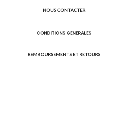
NOUS CONTACTER
CONDITIONS GENERALES
REMBOURSEMENTS ET RETOURS
[promo_banner image="11315" rounding_size=""
woodmart_css_id="6469739d9e79c" img_size="full"
custom_height="yes" woodmart_empty_space=""
hide_countdown_on_finish="no" hide_btn_tablet="no"
hide_btn_mobile="no" increase_spaces="no"
responsive_spacing="eyJwYXJhbV90eXBlIjoid29vZG1hcnRfcmVzcG9
wd_hide_on_desktop="no" wd_hide_on_tablet="no"
wd_hide_on_mobile="no"
link="url:https%3A%2F%2Fazday.shop%2Finscription-