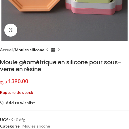
Click to enlarge
Accueil
Moules silicone
Moule géométrique en silicone pour sous-
verre en résine
د.ج
1390.00
Rupture de stock
Add to wishlist
UGS :
940 dfg
Catégorie :
Moules silicone