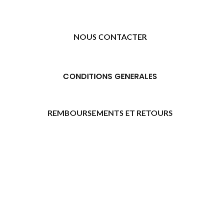
NOUS CONTACTER
CONDITIONS GENERALES
REMBOURSEMENTS ET RETOURS
[promo_banner image="11315" rounding_size=""
woodmart_css_id="6469739d9e79c" img_size="full"
custom_height="yes" woodmart_empty_space=""
hide_countdown_on_finish="no" hide_btn_tablet="no"
hide_btn_mobile="no" increase_spaces="no"
responsive_spacing="eyJwYXJhbV90eXBlIjoid29vZG1hcnRfcmVzcG9
wd_hide_on_desktop="no" wd_hide_on_tablet="no"