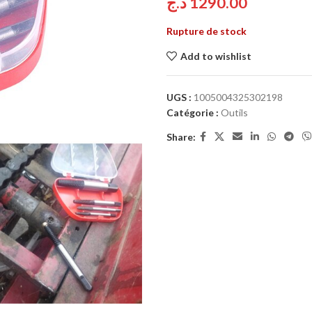
د.ج
1290.00
Rupture de stock
Add to wishlist
UGS :
1005004325302198
Catégorie :
Outils
Share: