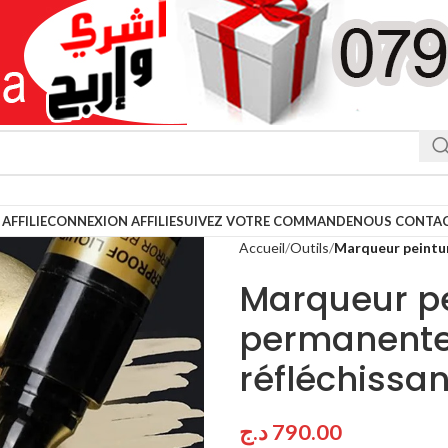
AFFILIE
CONNEXION AFFILIE
SUIVEZ VOTRE COMMANDE
NOUS CONTA
Accueil
Outils
Marqueur peintur
Marqueur pe
permanente 
réfléchissa
د.ج
790.00