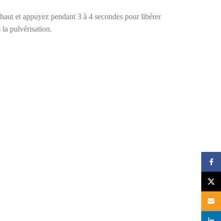
e haut et appuyez pendant 3 à 4 secondes pour libérer
la pulvérisation.
Face
X
Email
linked