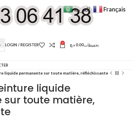
Français
العربية
0
تخفيظات
LOGIN / REGISTER
د.ج
0.00
CTER
e liquide permanente sur toute matière, réfléchissante
inture liquide
sur toute matière,
nte