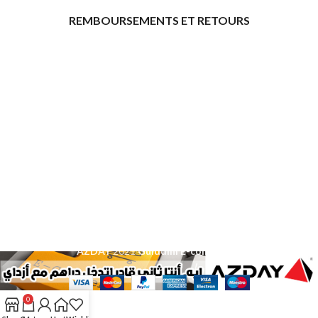
REMBOURSEMENTS ET RETOURS
[promo_banner image="11315" rounding_size=""
woodmart_css_id="6469739d9e79c" img_size="full"
custom_height="yes" woodmart_empty_space=""
hide_countdown_on_finish="no" hide_btn_tablet="no"
hide_btn_mobile="no" increase_spaces="no"
responsive_spacing="eyJwYXJhbV90eXBlIjoid29vZG1hcnRfcmVzcG9
wd_hide_on_desktop="no" wd_hide_on_tablet="no"
wd_hide_on_mobile="no"
link="url:https%3A%2F%2Fazday.shop%2Finscription-
daffilie%2F|title:Inscription%20d%E2%80%99affili%C3%A9"]
[/promo_banner]
AZDAY
2021
Guiddini E-commerce
.
0