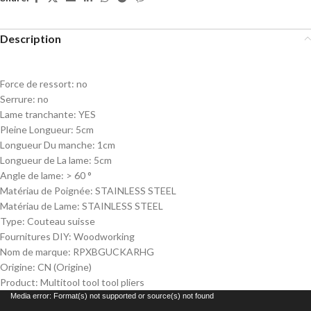
Description
Force de ressort:
no
Serrure:
no
Lame tranchante:
YES
Pleine Longueur:
5cm
Longueur Du manche:
1cm
Longueur de La lame:
5cm
Angle de lame:
> 60 °
Matériau de Poignée:
STAINLESS STEEL
Matériau de Lame:
STAINLESS STEEL
Type:
Couteau suisse
Fournitures DIY:
Woodworking
Nom de marque:
RPXBGUCKARHG
Origine:
CN (Origine)
Product:
Multitool tool tool pliers
Lecteur
Media error: Format(s) not supported or source(s) not found