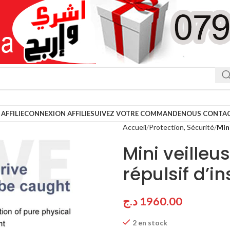
AFFILIE
CONNEXION AFFILIE
SUIVEZ VOTRE COMMANDE
NOUS CONTA
Accueil
Protection, Sécurité
Mini
Mini veilleu
répulsif d’i
د.ج
1960.00
2 en stock