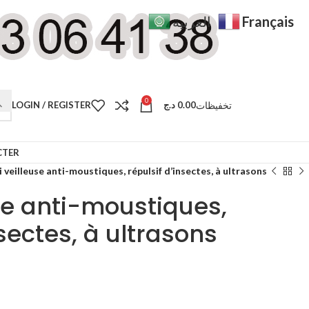
Français
العربية
0
تخفيظات
LOGIN / REGISTER
د.ج
0.00
CTER
 veilleuse anti-moustiques, répulsif d’insectes, à ultrasons
se anti-moustiques,
nsectes, à ultrasons