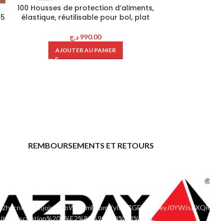
100 Housses de protection d’aliments,
Alarme anti-p
05
élastique, réutilisable pour bol, plat
localisateur de
son, lumière LE
د.ج
990.00
AJOUTER AU PANIER
AJOU
REMBOURSEMENTS ET RETOURS
ace="" hide_countdown_on_finish="no"
ic2hvcnRjb2RlIjoicHJvbW9fYmFubmVyIiwiZGF0YSI6eyJ0YWJsZXQiOnt
|title:Inscription%20d%E2%80%99affili%C3%A9"]