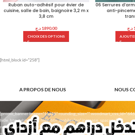
Ruban auto-adhésif pour évier de
06 Serrures d’arm
cuisine, salle de bain, baignoire 3,2 m x
anti-pinceme
3,8 cm
tran
د.ج
1890.00
د.ج
CHOIX DES OPTIONS
AJOUTER
[html_block id="258"]
A PROPOS DE NOUS
NOUS C
[promo_banner image="11315" rounding_size="" woodmart_css_id="646
hide_btn_tablet="no" hide_btn_mobile="no" increase_spaces="no"
responsive_spacing="eyJwYXJhbV90eXBlIjoid29vZG1hcnRfcmVzcG9
wd_hide_on_desktop="no" wd_hide_on_tablet="no" wd_hide_on_mobile=