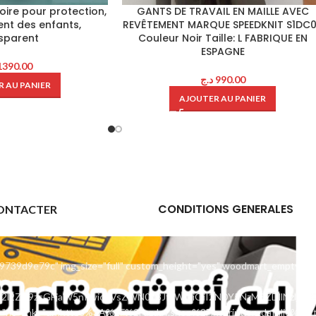
oire pour protection,
GANTS DE TRAVAIL EN MAILLE AVEC
nt des enfants,
REVÊTEMENT MARQUE SPEEDKNIT S1DC
sparent
Couleur Noir Taille: L FABRIQUE EN
ESPAGNE
1390.00
د.ج
990.00
 AU PANIER
AJOUTER AU PANIER
CONDITIONS GENERALES
ONTACTER
9739d9e79c" img_size="full" custom_height="yes" woodmart_empty_sp
uc2l2ZV9zcGFjaW5nIiwic2VsZWN0b3JfaWQiOiI2NDY5NzM5ZDllNzljIiw
"no" link="url:https%3A%2F%2Fazday.shop%2Finscription-daffilie%2F