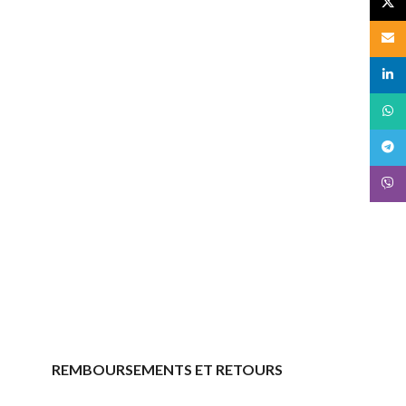
X
Email
linked
What
Teleg
Viber
REMBOURSEMENTS ET RETOURS